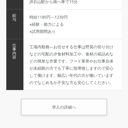
JR石山駅から南へ車で15分
給
時給1180円～1230円
与
※経験・能力による
※試用期間あり
仕
工場内勤務―お任せする仕事は野菜の切り分け
事
内
などの宅配の夕食材料加工や、食材の箱詰めな
容
どの簡単な作業です。フード業界やお仕事自体
が未経験の方でも丁寧に指導致しますので安心
して働けます。幅広い年代の方が働いています
のでなじめるか不安な方も安心してください。
求人の詳細へ