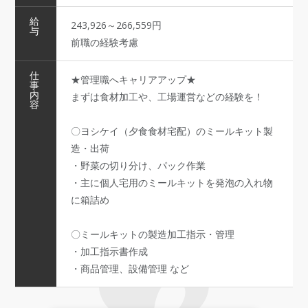
給
243,926～266,559円
与
前職の経験考慮
仕
★管理職へキャリアアップ★
事
内
まずは食材加工や、工場運営などの経験を！
容
〇ヨシケイ（夕食食材宅配）のミールキット製
造・出荷
・野菜の切り分け、パック作業
・主に個人宅用のミールキットを発泡の入れ物
に箱詰め
〇ミールキットの製造加工指示・管理
・加工指示書作成
・商品管理、設備管理 など