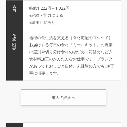
給
時給1,222円～1,322円
与
※経験・能力による
※試用期間あり
仕
地域の食生活を支える［食材宅配のヨシケイ］
事
内
お届けする毎日の食材『ミールキット』の野菜
容
の選別や切り分け食材の袋づめ・箱詰めなど夕
食材料加工のかんたんなお仕事です。ブランク
があってもおしごと自体、未経験の方でもOK丁
寧に指導します。
求人の詳細へ