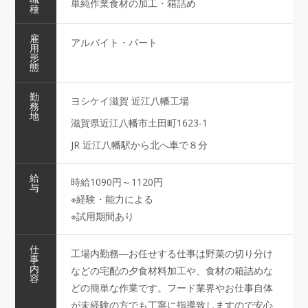
単純作業食材の加工・箱詰め
種
雇
アルバイト・パート
用
形
態
勤
ヨシケイ滋賀 近江八幡工場
務
地
滋賀県近江八幡市土田町1623-1
JR 近江八幡駅から北へ車で８分
給
時給1090円～1120円
与
※経験・能力による
※試用期間あり
仕
工場内勤務―お任せする仕事は野菜の切り分け
事
内
などの宅配の夕食材料加工や、食材の箱詰めな
容
どの簡単な作業です。フード業界やお仕事自体
が未経験の方でも丁寧に指導致しますので安心