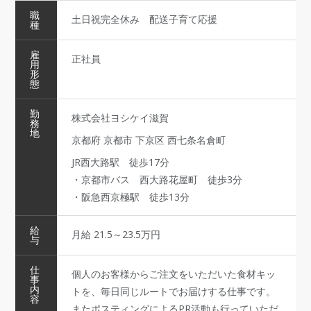
職
土日祝完全休み 配送子育て応援
種
雇
正社員
用
形
態
勤
株式会社ヨシケイ滋賀
務
地
京都府 京都市 下京区 西七条名倉町
JR西大路駅 徒歩17分
・京都市バス 西大路花屋町 徒歩3分
・阪急西京極駅 徒歩13分
給
月給 21.5～23.5万円
与
仕
個人のお客様からご注文をいただいた食材キッ
事
内
トを、毎日同じルートでお届けする仕事です。
容
またポスティングによるPR活動も行っていただ