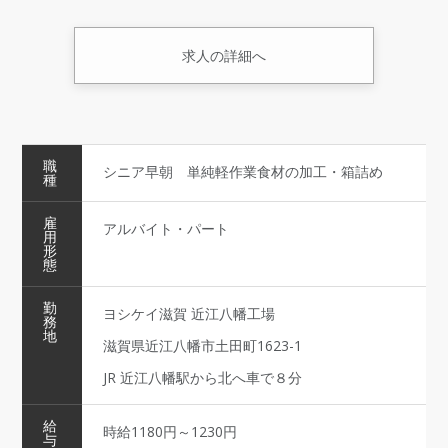
求人の詳細へ
職
シニア早朝 単純軽作業食材の加工・箱詰め
種
雇
アルバイト・パート
用
形
態
勤
ヨシケイ滋賀 近江八幡工場
務
地
滋賀県近江八幡市土田町1623-1
JR 近江八幡駅から北へ車で８分
給
時給1180円～1230円
与