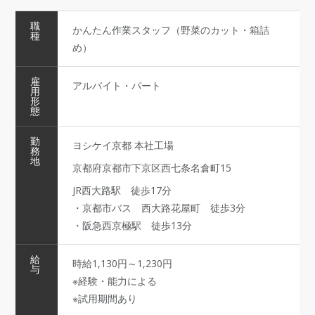
職
かんたん作業スタッフ（野菜のカット・箱詰
種
め）
雇
アルバイト・パート
用
形
態
勤
ヨシケイ京都 本社工場
務
地
京都府京都市下京区西七条名倉町15
JR西大路駅 徒歩17分
・京都市バス 西大路花屋町 徒歩3分
・阪急西京極駅 徒歩13分
給
時給1,130円～1,230円
与
※経験・能力による
※試用期間あり