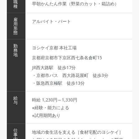
職
早朝かんたん作業（野菜のカット・箱詰め）
種
雇
アルバイト・パート
用
形
態
勤
ヨシケイ京都 本社工場
務
地
京都府京都市下京区西七条名倉町15
JR西大路駅 徒歩17分
・京都市バス 西大路花屋町 徒歩3分
・阪急西京極駅 徒歩13分
給
時給 1,230円～1,330円
与
※経験・能力による
※試用期間あり
仕
地域の食生活を支える［食材宅配のヨシケイ］
事
内