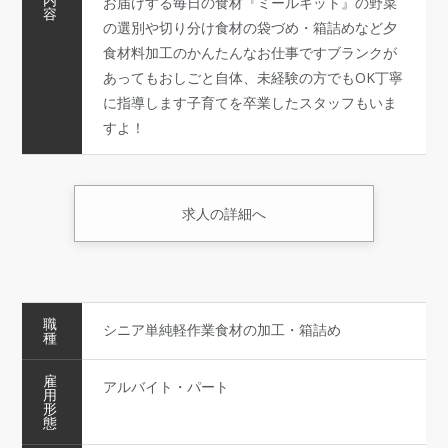
お届けする毎日の食材『ミールキット』の野菜
容
の選別や切り分け食材の袋づめ・箱詰めなど夕
食材料加工のかんたんなお仕事ですブランクが
あってもおしごと自体、未経験の方でもOK丁寧
に指導します子育てを卒業したスタッフもいま
すよ！
求人の詳細へ
職
シニア単純軽作業食材の加工・箱詰め
種
雇
アルバイト・パート
用
形
態