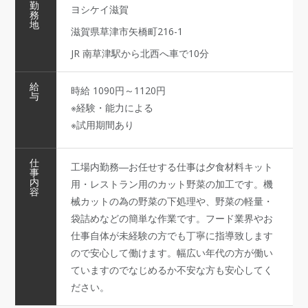
勤
ヨシケイ滋賀
務
地
滋賀県草津市矢橋町216-1
JR 南草津駅から北西へ車で10分
給
時給 1090円～1120円
与
※経験・能力による
※試用期間あり
仕
工場内勤務―お任せする仕事は夕食材料キット
事
内
用・レストラン用のカット野菜の加工です。機
容
械カットの為の野菜の下処理や、野菜の軽量・
袋詰めなどの簡単な作業です。フード業界やお
仕事自体が未経験の方でも丁寧に指導致します
ので安心して働けます。幅広い年代の方が働い
ていますのでなじめるか不安な方も安心してく
ださい。