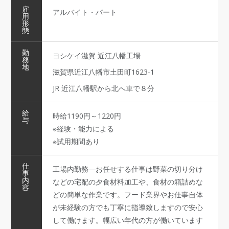
雇
アルバイト・パート
用
形
態
勤
ヨシケイ滋賀 近江八幡工場
務
地
滋賀県近江八幡市土田町1623-1
JR 近江八幡駅から北へ車で８分
給
時給1190円～1220円
与
※経験・能力による
※試用期間あり
仕
工場内勤務―お任せする仕事は野菜の切り分け
事
内
などの宅配の夕食材料加工や、食材の箱詰めな
容
どの簡単な作業です。フード業界やお仕事自体
が未経験の方でも丁寧に指導致しますので安心
して働けます。幅広い年代の方が働いています