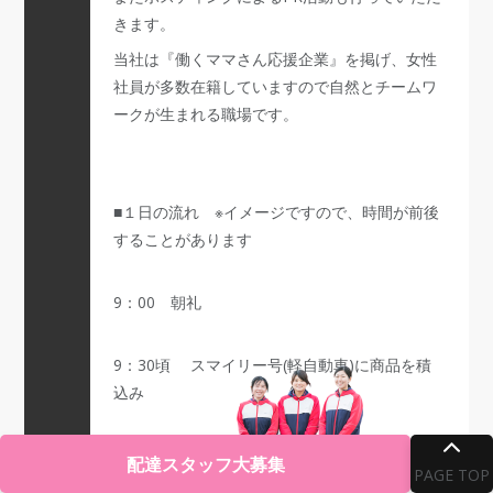
きます。
当社は『働くママさん応援企業』を掲げ、女性
社員が多数在籍していますので自然とチームワ
ークが生まれる職場です。
■１日の流れ ※イメージですので、時間が前後
することがあります
9：00 朝礼
9：30頃 スマイリー号(軽自動車)に商品を積
込み
10：00頃～出発し、毎日同じルートでお届けし
配達スタッフ大募集
PAGE TOP
ます