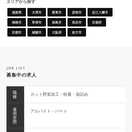
エリアから探す
滋賀県
大津市
栗東市
彦根市
近江八幡市
湖南市
草津市
高島市
長浜市
京都府
京都市
城陽市
大阪府
枚方市
JOB LIST
募集中の求人
職
カット野菜加工・軽量・袋詰め
種
雇
アルバイト・パート
用
形
態