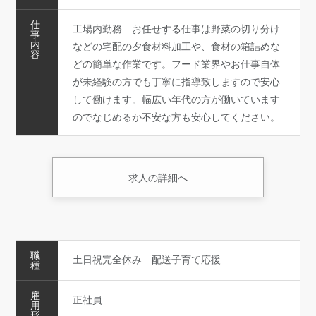
仕
工場内勤務―お任せする仕事は野菜の切り分け
事
内
などの宅配の夕食材料加工や、食材の箱詰めな
容
どの簡単な作業です。フード業界やお仕事自体
が未経験の方でも丁寧に指導致しますので安心
して働けます。幅広い年代の方が働いています
のでなじめるか不安な方も安心してください。
求人の詳細へ
職
土日祝完全休み 配送子育て応援
種
雇
正社員
用
形