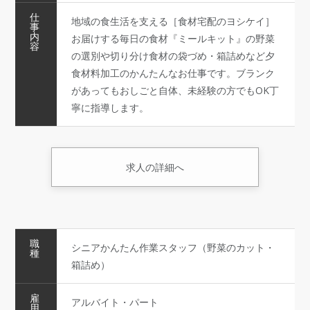
仕
地域の食生活を支える［食材宅配のヨシケイ］
事
内
お届けする毎日の食材『ミールキット』の野菜
容
の選別や切り分け食材の袋づめ・箱詰めなど夕
食材料加工のかんたんなお仕事です。ブランク
があってもおしごと自体、未経験の方でもOK丁
寧に指導します。
求人の詳細へ
職
シニアかんたん作業スタッフ（野菜のカット・
種
箱詰め）
雇
アルバイト・パート
用