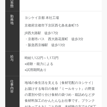
形
態
勤
ヨシケイ京都 本社工場
務
地
京都府京都市下京区西七条名倉町15
JR西大路駅 徒歩17分
・京都市バス 西大路花屋町 徒歩3分
・阪急西京極駅 徒歩13分
給
時給1,122円～1,172円
与
※経験・能力による
※試用期間あり
仕
地域の食生活を支える［食材宅配のヨシケイ］
事
内
お届けする毎日の食材『ミールキット』の野菜
容
の選別や切り分け食材の袋づめ・箱詰めなど夕
食材料加工のかんたんなお仕事です。ブランク
があってもおしごと自体、未経験の方でもOK丁