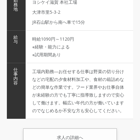
勤
ヨシケイ滋賀 本社工場
務
地
大津市里5-3-2
JR石山駅から南へ車で15分
給
時給1090円～1120円
与
※経験・能力による
※試用期間あり
仕
工場内勤務―お任せする仕事は野菜の切り分け
事
内
などの宅配の夕食材料加工や、食材の箱詰めな
容
どの簡単な作業です。フード業界やお仕事自体
が未経験の方でも丁寧に指導致しますので安心
して働けます。幅広い年代の方が働いています
のでなじめるか不安な方も安心してください。
求人の詳細へ