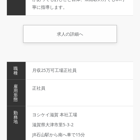
寧に指導します。
求人の詳細へ
職
月収25万可工場正社員
種
雇
正社員
用
形
態
勤
ヨシケイ滋賀 本社工場
務
地
滋賀県大津市里5-3-2
JR石山駅から南へ車で15分