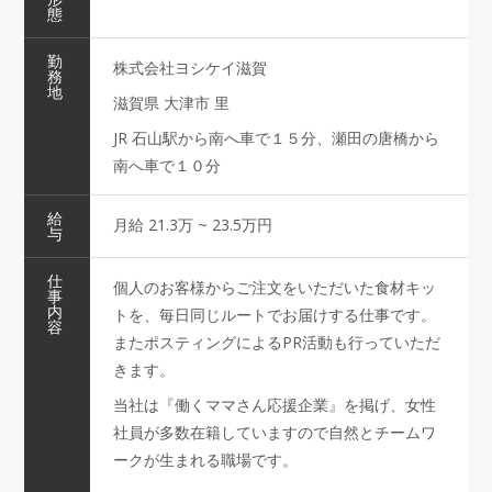
態
勤
株式会社ヨシケイ滋賀
務
地
滋賀県 大津市 里
JR 石山駅から南へ車で１５分、瀬田の唐橋から
南へ車で１０分
給
月給 21.3万 ~ 23.5万円
与
仕
個人のお客様からご注文をいただいた食材キッ
事
内
トを、毎日同じルートでお届けする仕事です。
容
またポスティングによるPR活動も行っていただ
きます。
当社は『働くママさん応援企業』を掲げ、女性
社員が多数在籍していますので自然とチームワ
ークが生まれる職場です。