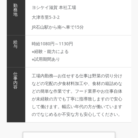
勤
ヨシケイ滋賀 本社工場
務
地
大津市里5-3-2
JR石山駅から南へ車で15分
給
時給1080円～1130円
与
※経験・能力による
※試用期間あり
仕
工場内勤務―お任せする仕事は野菜の切り分け
事
内
などの宅配の夕食材料加工や、食材の箱詰めな
容
どの簡単な作業です。フード業界やお仕事自体
が未経験の方でも丁寧に指導致しますので安心
して働けます。幅広い年代の方が働いています
のでなじめるか不安な方も安心してください。