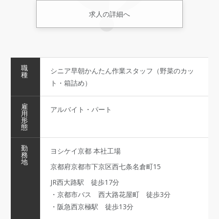
求人の詳細へ
職
シニア早朝かんたん作業スタッフ（野菜のカッ
種
ト・箱詰め）
雇
アルバイト・パート
用
形
態
勤
ヨシケイ京都 本社工場
務
地
京都府京都市下京区西七条名倉町15
JR西大路駅 徒歩17分
・京都市バス 西大路花屋町 徒歩3分
・阪急西京極駅 徒歩13分