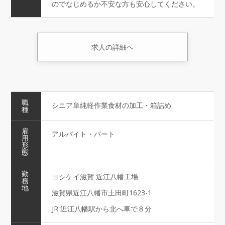
のでなじめるか不安な方も安心してください。
求人の詳細へ
職
シニア単純軽作業食材の加工・箱詰め
種
雇
アルバイト・パート
用
形
態
勤
ヨシケイ滋賀 近江八幡工場
務
地
滋賀県近江八幡市土田町1623-1
JR 近江八幡駅から北へ車で８分