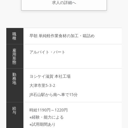
求人の詳細へ
職
早朝 単純軽作業食材の加工・箱詰め
種
雇
アルバイト・パート
用
形
態
勤
ヨシケイ滋賀 本社工場
務
地
大津市里5-3-2
JR石山駅から南へ車で15分
給
時給1190円～1220円
与
※経験・能力による
※試用期間あり