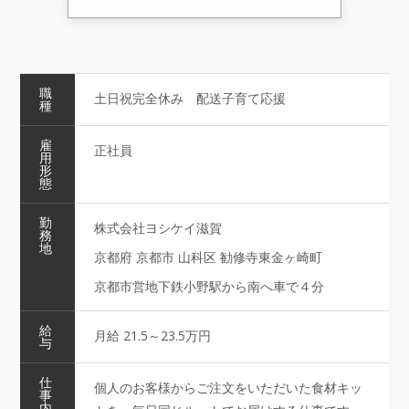
職
土日祝完全休み 配送子育て応援
種
雇
正社員
用
形
態
勤
株式会社ヨシケイ滋賀
務
地
京都府 京都市 山科区 勧修寺東金ヶ崎町
京都市営地下鉄小野駅から南へ車で４分
給
月給 21.5～23.5万円
与
仕
個人のお客様からご注文をいただいた食材キッ
事
内